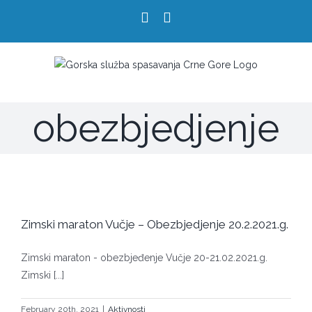
Skip
facebook
youtube
to
content
obezbjedjenje
Zimski maraton Vučje – Obezbjedjenje 20.2.2021.g.
Zimski maraton - obezbjeđenje Vučje 20-21.02.2021.g.
Zimski [...]
February 20th, 2021
|
Aktivnosti