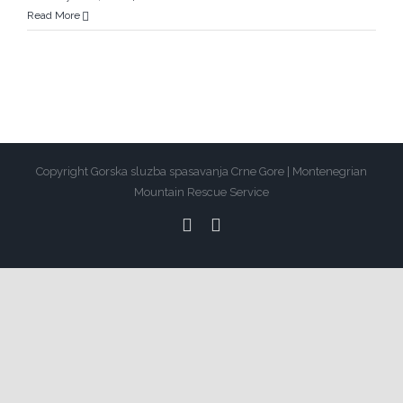
Read More
Copyright Gorska sluzba spasavanja Crne Gore | Montenegrian
Mountain Rescue Service
facebook
youtube